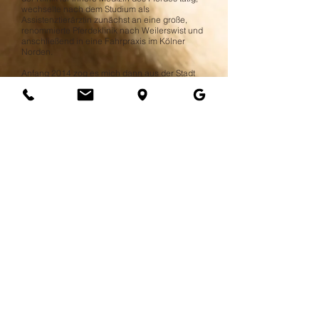
wechselte nach dem Studium als
Assistenztierärztin zunächst an eine große,
renommierte Pferdeklinik nach Weilerswist und
anschließend in eine Fahrpraxis im Kölner
Norden.
Anfang 2014 zog es mich dann aus der Stadt
aufs Land und so landete ich in einer
Pferdeklinik mit Fahrpraxis in Bad Dürrheim.
Der Entschluss hier zu bleiben war relativ
schnell gefasst und die Niederlassung in der
eigenen Praxis der nächste Schritt.
Seit dem
04.12.2017
bin ich nun als
selbständige Tierärztin tätig. Neben der
modernen Zahnbehandlung biete ich auch alle
anderen Aspekte der kurativen Pferdepraxis an.
Ihre Anfrage hier
Zurück zur Hauptseite