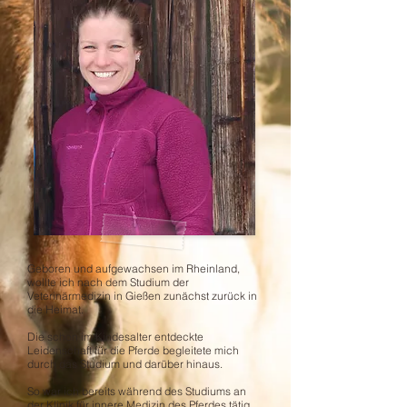
Geboren und aufgewachsen im Rheinland,
wollte ich nach dem Studium der
Veterinärmedizin in Gießen zunächst zurück in
die Heimat.
Die schon im Kindesalter entdeckte
Leidenschaft für die Pferde begleitete mich
durch das Studium und darüber hinaus.
So war ich bereits während des Studiums an
der Klinik für innere Medizin des Pferdes tätig,