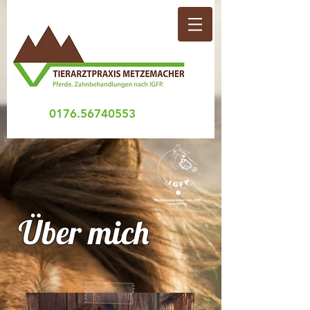
0176.56
740553
Über mich